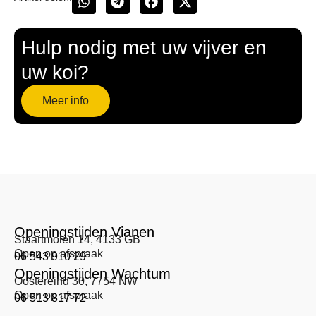
Hulp nodig met uw vijver en
uw koi?
Meer info
Openingstijden Vianen
Staartmolen 14, 4133 GB
Open op afspraak
06 543 910 29
Openingstijden Wachtum
Oostereind 30, 7754 NW
Open op afspraak
06 513 817 72